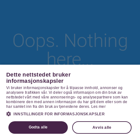
Oops. Nothing
here...
Dette nettstedet bruker
informasjonskapsler
Vi bruker informasjonskapsler for å tilpasse innhold, annonser og
Go Home
analysere trafikken vår. Vi deler også informasjon om din bruk av
nettstedet vårt med våre annonserings- og analysepartnere som kan
kombinere den med annen informasjon du har gitt dem eller som de
har samlet inn fra din bruk av tjenestene deres.
Les mer
INNSTILLINGER FOR INFORMASJONSKAPSLER
Godta alle
Avvis alle