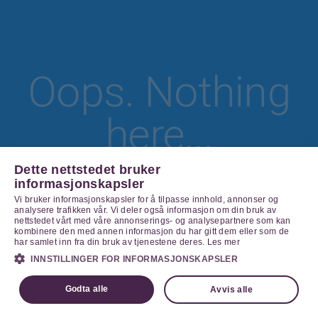
Oops. Nothing
here...
Dette nettstedet bruker
informasjonskapsler
Vi bruker informasjonskapsler for å tilpasse innhold, annonser og
Go Home
analysere trafikken vår. Vi deler også informasjon om din bruk av
nettstedet vårt med våre annonserings- og analysepartnere som kan
kombinere den med annen informasjon du har gitt dem eller som de
har samlet inn fra din bruk av tjenestene deres.
Les mer
INNSTILLINGER FOR INFORMASJONSKAPSLER
Godta alle
Avvis alle